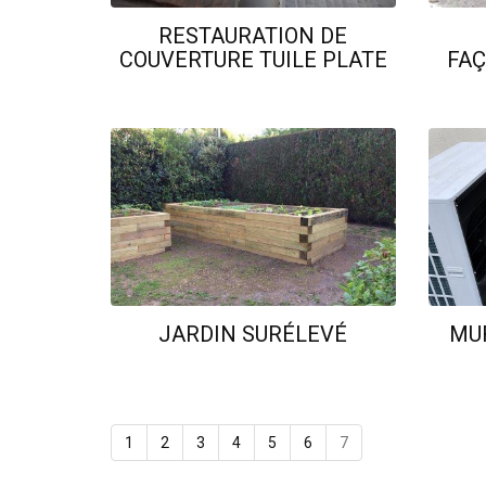
RESTAURATION DE
COUVERTURE TUILE PLATE
FA
JARDIN SURÉLEVÉ
MU
1
2
3
4
5
6
7